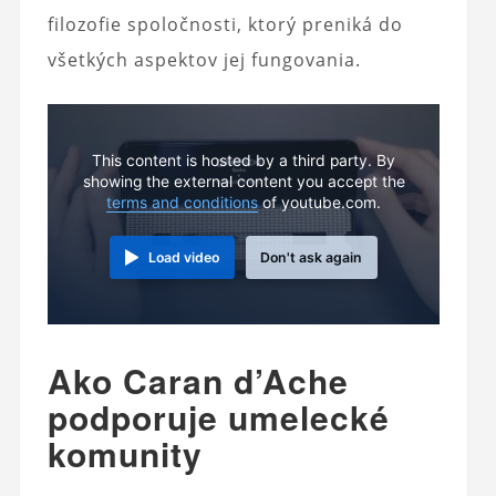
filozofie spoločnosti, ktorý preniká do
všetkých aspektov jej fungovania.
This content is hosted by a third party. By
showing the external content you accept the
terms and conditions
of youtube.com.
Load video
Don't ask again
Ako Caran d’Ache
podporuje umelecké
komunity