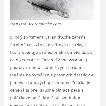
fotografiu
carandache.com
Široký sortiment Caran d’Ache zahŕňa
farebné ceruzky aj grafitové ceruzky,
ktoré oceňujú profesionálni umelci už po
celé generácie. Caran d’Ache vyrába aj
pastely s mimoriadne živými farbami,
ideálne na vytváranie presných detailov a
jemných tónových prechodov. Značka je
cenená aj pre luxusné plniace perá a
guľôčkové perá, ktoré sú symbolom
elegancie a spoľahlivosti. Perie Caran