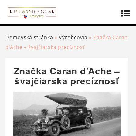
Domovská stránka
»
Výrobcovia
»
Značka Caran
d’Ache – švajčiarska precíznosť
Značka Caran d’Ache –
švajčiarska precíznosť