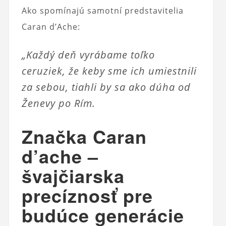
Ako spomínajú samotní predstavitelia
Caran d’Ache:
„Každý deň vyrábame toľko
ceruziek, že keby sme ich umiestnili
za sebou, tiahli by sa ako dúha od
Ženevy po Rím.
Značka Caran
d’ache –
švajčiarska
precíznosť pre
budúce generácie