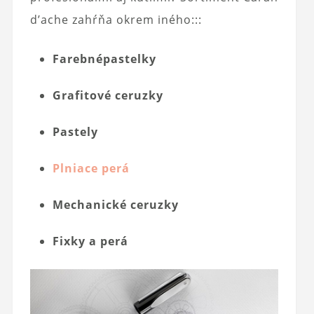
d’ache zahŕňa okrem iného:::
Farebné
pastelky
Grafitové ceruzky
Pastely
Plniace perá
Mechanické ceruzky
Fixky a perá