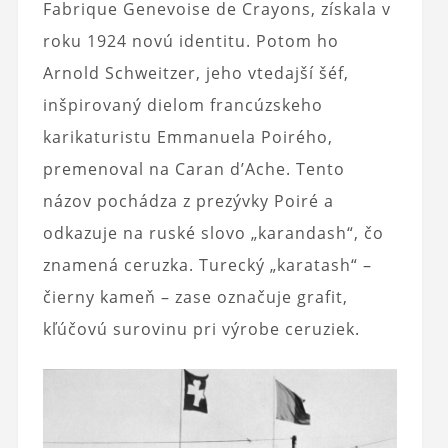
Fabrique Genevoise de Crayons, získala v
roku 1924 novú identitu. Potom ho
Arnold Schweitzer, jeho vtedajší šéf,
inšpirovaný dielom francúzskeho
karikaturistu Emmanuela Poirého,
premenoval na Caran d’Ache. Tento
názov pochádza z prezývky Poiré a
odkazuje na ruské slovo „karandash“, čo
znamená ceruzka. Turecký „karatash“ –
čierny kameň – zase označuje grafit,
kľúčovú surovinu pri výrobe ceruziek.