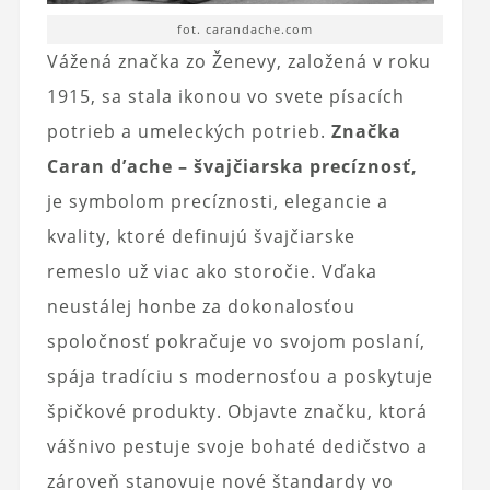
fot. carandache.com
Vážená značka zo Ženevy, založená v roku
1915, sa stala ikonou vo svete písacích
potrieb a umeleckých potrieb.
Značka
Caran d’ache – švajčiarska precíznosť,
je symbolom precíznosti, elegancie a
kvality, ktoré definujú švajčiarske
remeslo už viac ako storočie. Vďaka
neustálej honbe za dokonalosťou
spoločnosť pokračuje vo svojom poslaní,
spája tradíciu s modernosťou a poskytuje
špičkové produkty. Objavte značku, ktorá
vášnivo pestuje svoje bohaté dedičstvo a
zároveň stanovuje nové štandardy vo