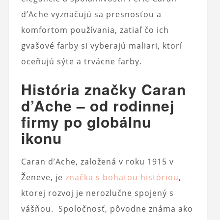
d’Ache vyznačujú sa presnosťou a
komfortom používania, zatiaľ čo ich
gvašové farby si vyberajú maliari, ktorí
oceňujú sýte a trvácne farby.
História značky Caran
d’Ache – od rodinnej
firmy po globálnu
ikonu
Caran d’Ache, založená v roku 1915 v
Ženeve, je
značka s bohatou históriou
,
ktorej rozvoj je nerozlučne spojený s
vášňou. Spoločnosť, pôvodne známa ako