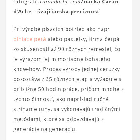
fotografiu
carandache.com
Značka Caran
d’Ache – švajčiarska precíznosť
Pri výrobe písacích potrieb ako napr
plniace perá
alebo pastelky, firma čerpá
zo skúseností až 90 rôznych remesiel, čo
je výrazom jej mimoriadne bohatého
know-how. Proces výroby jednej ceruzky
pozostáva z 35 rôznych etáp a vyžaduje si
približne 50 hodín práce, pričom mnohé z
týchto činností, ako napríklad ručné
strihanie tuhy, sa vykonávajú tradičnými
metódami, ktoré sa odovzdávajú z
generácie na generáciu.