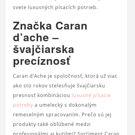
svete luxusných písacích potrieb.
Značka Caran
d’ache –
švajčiarska
precíznosť
Caran d’Ache je spoločnosť, ktorá už viac
ako sto rokov stelesňuje švajčiarsku
presnosť kombináciou
luxusné písacie
potreby
a umelecký s dokonalým
remeselným spracovaním. Prečo sú jej
produkty také obľúbené medzi
profesionálmi aj kutilmi? Sortiment Caran