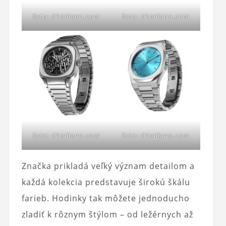
foto: d1milano.com
foto: d1milano.com
foto: d1milano.com
foto: d1milano.com
Značka prikladá veľký význam detailom a
každá kolekcia predstavuje širokú škálu
farieb. Hodinky tak môžete jednoducho
zladiť k rôznym štýlom – od ležérnych až