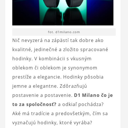
fot. d1milano.com
Nič nevyzerá na zápästí tak dobre ako
kvalitné, jedinečné a zložito spracované
hodinky. V kombinácii s vkusným
oblekom či oblekom je synonymom
prestíže a elegancie. Hodinky pôsobia
jemne a elegantne. Zdôrazňujú
postavenie a postavenie.
D1 Milano čo je
to za spoločnosť?
a odkiaľ pochádza?
Aké má tradície a predovšetkým, čím sa
vyznačujú hodinky, ktoré vyrába?