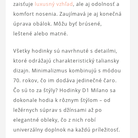
zaisťuje
luxusný vzhľad
, ale aj odolnosť a
komfort nosenia. Zaujímavá je aj konečná
úprava obálok. Môžu byť brúsené,
leštené alebo matné.
Všetky hodinky sú navrhnuté s detailmi,
ktoré odrážajú charakteristický taliansky
dizajn. Minimalizmus kombinujú s módou
70. rokov, čo im dodáva jedinečné čaro.
Čo sú to za štýly? Hodinky D1 Milano sa
dokonale hodia k rôznym štýlom – od
ležérnych súprav s džínsami až po
elegantné obleky, čo z nich robí
univerzálny doplnok na každú príležitosť.