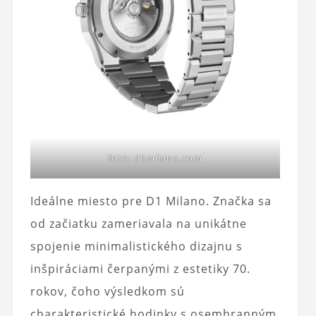
foto: d1milano.com
Ideálne miesto pre D1 Milano. Značka sa
od začiatku zameriavala na unikátne
spojenie minimalistického dizajnu s
inšpiráciami čerpanými z estetiky 70.
rokov, čoho výsledkom sú
charakteristické hodinky s osemhranným