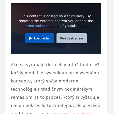
This content is hosted by a third party. By
showing the external content you accept the
terms and conditions
of youtube.com.
Load video
Don't ask again
Ako sa vyrábajú tieto elegantné hodinky?
Každý model je výsledkom premysleného
konceptu, ktorý spája moderné
technológie s tradičným hodinárskym
remeslom. Je to proces, ktorý si vyžaduje
nielen pokročilú technológiu, ale aj vášeň
a oddanosť tvorbe
produkty najvyššej