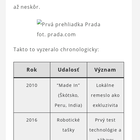
až neskôr.
fot. prada.com
Takto to vyzeralo chronologicky:
Rok
Udalosť
Význam
2010
“Made In”
Lokálne
(Škótsko,
remeslo ako
Peru, India)
exkluzivita
2016
Robotické
Prvý test
tašky
technológie a
zábavy