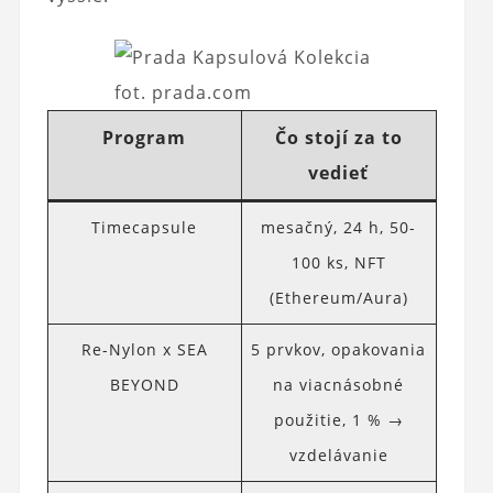
fot. prada.com
Program
Čo stojí za to
vedieť
Timecapsule
mesačný, 24 h, 50-
100 ks, NFT
(Ethereum/Aura)
Re-Nylon x SEA
5 prvkov, opakovania
BEYOND
na viacnásobné
použitie, 1 % →
vzdelávanie