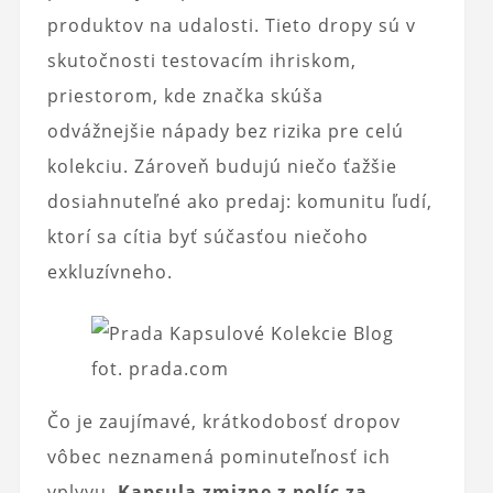
produktov na udalosti. Tieto dropy sú v
skutočnosti testovacím ihriskom,
priestorom, kde značka skúša
odvážnejšie nápady bez rizika pre celú
kolekciu. Zároveň budujú niečo ťažšie
dosiahnuteľné ako predaj: komunitu ľudí,
ktorí sa cítia byť súčasťou niečoho
exkluzívneho.
fot. prada.com
Čo je zaujímavé, krátkodobosť dropov
vôbec neznamená pominuteľnosť ich
vplyvu.
Kapsula zmizne z políc za