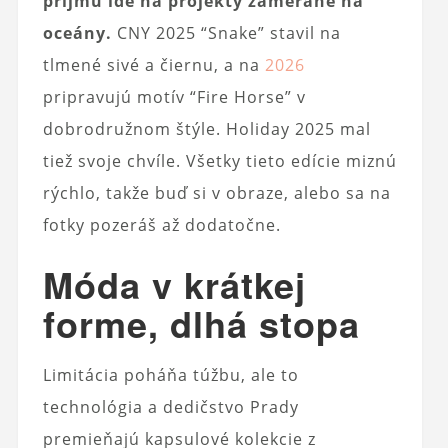
príjmu ide na projekty zamerané na
oceány.
CNY 2025 “Snake” stavil na
tlmené sivé a čiernu, a na
2026
pripravujú motív “Fire Horse” v
dobrodružnom štýle. Holiday 2025 mal
tiež svoje chvíle. Všetky tieto edície miznú
rýchlo, takže buď si v obraze, alebo sa na
fotky pozeráš až dodatočne.
Móda v krátkej
forme, dlhá stopa
Limitácia poháňa túžbu, ale to
technológia a dedičstvo Prady
premieňajú kapsulové kolekcie z