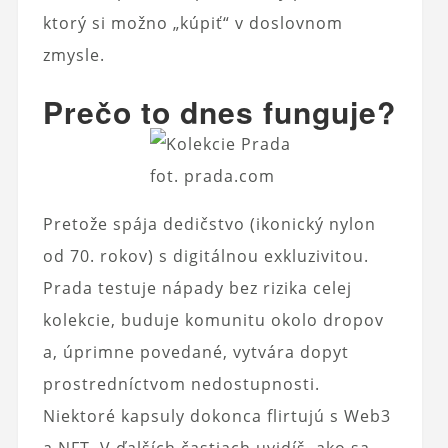
ktorý si možno „kúpiť“ v doslovnom
zmysle.
Prečo to dnes funguje?
fot. prada.com
Pretože spája dedičstvo (ikonický nylon
od 70. rokov) s digitálnou exkluzivitou.
Prada testuje nápady bez rizika celej
kolekcie, buduje komunitu okolo dropov
a, úprimne povedané, vytvára dopyt
prostredníctvom nedostupnosti.
Niektoré kapsuly dokonca flirtujú s Web3
a NFT. V ďalších častiach uvidíš, ako sa