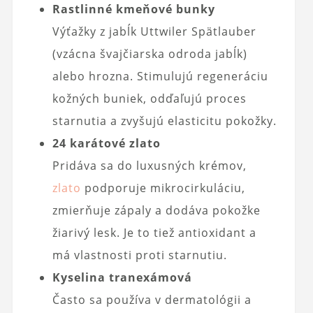
Rastlinné kmeňové bunky
Výťažky z jabĺk Uttwiler Spätlauber
(vzácna švajčiarska odroda jabĺk)
alebo hrozna. Stimulujú regeneráciu
kožných buniek, odďaľujú proces
starnutia a zvyšujú elasticitu pokožky.
24 karátové zlato
Pridáva sa do luxusných krémov,
zlato
podporuje mikrocirkuláciu,
zmierňuje zápaly a dodáva pokožke
žiarivý lesk. Je to tiež antioxidant a
má vlastnosti proti starnutiu.
Kyselina tranexámová
Často sa používa v dermatológii a