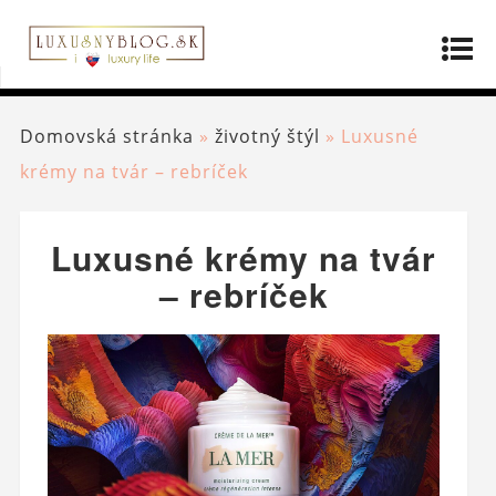
Domovská stránka
»
životný štýl
»
Luxusné
krémy na tvár – rebríček
Luxusné krémy na tvár
– rebríček