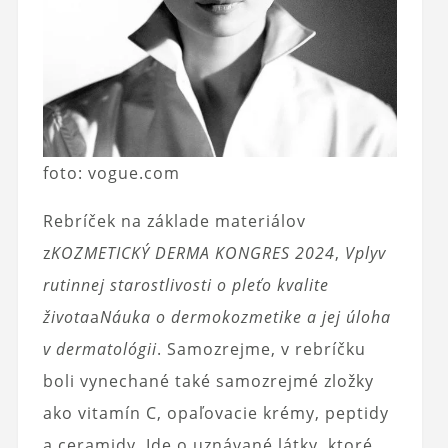
foto: vogue.com
Rebríček na základe materiálov
z
KOZMETICKÝ DERMA KONGRES 2024
,
Vplyv
rutinnej starostlivosti o pleť
o kvalite
života
a
Náuka o dermokozmetike a jej úloha
v dermatológii
. Samozrejme, v rebríčku
boli vynechané také samozrejmé zložky
ako vitamín C, opaľovacie krémy, peptidy
a ceramidy. Ide o uznávané látky, ktoré