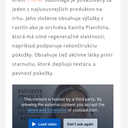
Krém
Chanel
Sublimage je považovaný za
jeden z najluxusnejších produktov na
trhu. Jeho zloženie obsahuje výťažky z
rastlín ako je orchidea Vanilla Planifolia,
ktorá má silné regeneračné vlastnosti,
napríklad podporuje rekonštrukciu
pokožky. Obsahuje tiež aktívne látky proti
starnutiu, ktoré zlepšujú textúru a
pevnosť pokožky.
This content is hosted by a third party. By
showing the external content you accept the
terms and conditions
of youtube.com.
Load video
Don't ask again