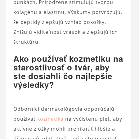
bunkách. Prirodzene stimulujú tvorbu
kolagénu a elastínu. Výskumy potvrdzujú,
že peptidy zlepšujú vzhľad pokožky.
Znižujú viditeľnosť vrások a zlepšujú ich
štruktúru.
Ako používať kozmetiku na
starostlivosť o tvár, aby
ste dosiahli čo najlepšie
výsledky?
Odborníci dermatológovia odporúčajú
používať
kozmetika
na vyčistenú pleť, aby
aktívne zložky mohli preniknúť hlbšie a
účinne pôsobiť. Tiež stojí za to pamätať