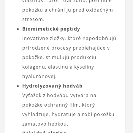
vlastnosti proti starnutiu, posilňuje
pokožku a chráni ju pred oxidačným
stresom.
Biomimetické peptidy
Inovatívne zložky, ktoré napodobňujú
prirodzené procesy prebiehajúce v
pokožke, stimulujú produkciu
kolagénu, elastínu a kyseliny
hyalurónovej.
Hydrolyzovaný hodváb
Výťažok z hodvábu vytvára na
pokožke ochranný film, ktorý
vyhladzuje, hydratuje a robí pokožku
zamatovo hebkou.