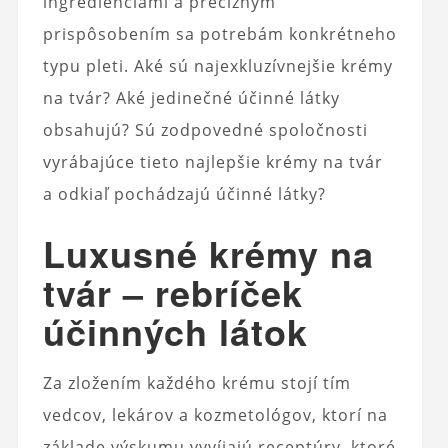
ingredienciami a precíznym
prispôsobením sa potrebám konkrétneho
typu pleti. Aké sú najexkluzívnejšie krémy
na tvár? Aké jedinečné účinné látky
obsahujú? Sú zodpovedné spoločnosti
vyrábajúce tieto najlepšie krémy na tvár
a odkiaľ pochádzajú účinné látky?
Luxusné krémy na
tvár – rebríček
účinných látok
Za zložením každého krému stojí tím
vedcov, lekárov a kozmetológov, ktorí na
základe výskumu vyvíjajú receptúry, ktoré