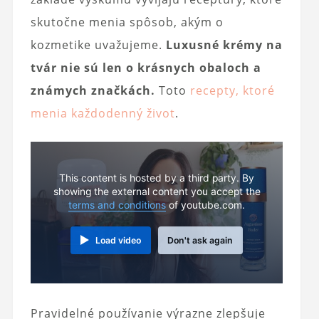
skutočne menia spôsob, akým o
kozmetike uvažujeme.
Luxusné krémy na
tvár nie sú len o krásnych obaloch a
známych značkách.
Toto
recepty, ktoré
menia každodenný život
.
This content is hosted by a third party. By
showing the external content you accept the
terms and conditions
of youtube.com.
Load video
Don't ask again
Pravidelné používanie výrazne zlepšuje