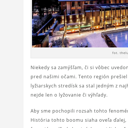
fot. the
Niekedy sa zamýšľam, či si vôbec uved
pred našimi očami. Tento región prešie
lyžiarskych stredísk sa stal jedným z na
nejde len o lyžovanie či výhľady.
Aby sme pochopili rozsah tohto fenomén
História tohto boomu siaha oveľa ďalej,