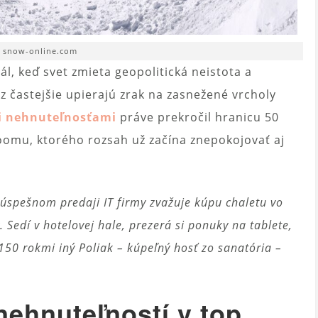
. snow-online.com
ál, keď svet zmieta geopolitická neistota a
z častejšie upierajú zrak na zasnežené vrcholy
i nehnuteľnosťami
práve prekročil hranicu 50
 boomu, ktorého rozsah už začína znepokojovať aj
 úspešnom predaji IT firmy zvažuje kúpu chaletu vo
 Sedí v hotelovej hale, prezerá si ponuky na tablete,
150 rokmi iný Poliak – kúpeľný hosť zo sanatória –
ehnuteľností v top