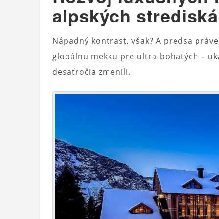
alpských strediská
Nápadný kontrast, však? A predsa práve
globálnu mekku pre ultra-bohatých – uka
desaťročia zmenili.