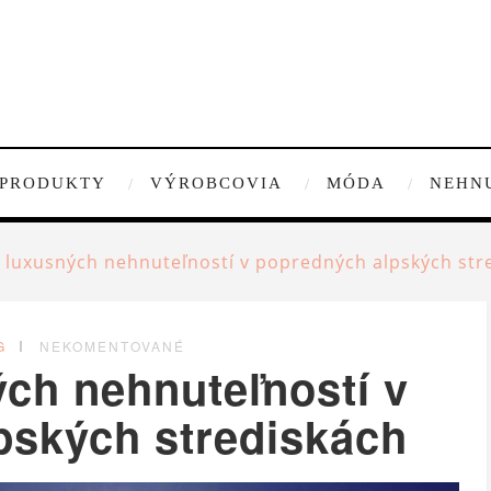
PRODUKTY
VÝROBCOVIA
MÓDA
NEHN
 luxusných nehnuteľností v popredných alpských str
G
NEKOMENTOVANÉ
ch nehnuteľností v
pských strediskách