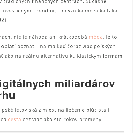
 v tradičných finančných centrách. Súčasné
i investičnými trendmi, čím vzniká mozaika taká
áči.
inách, nie je náhoda ani krátkodobá
móda
. Je to
oplatí poznať – najmä keď čoraz viac poľských
rať ako na reálnu alternatívu ku klasickým formám
igitálnych miliardárov
trhu
pské letoviská z miest na liečenie pľúc stali
júca
cesta
cez viac ako sto rokov premeny.