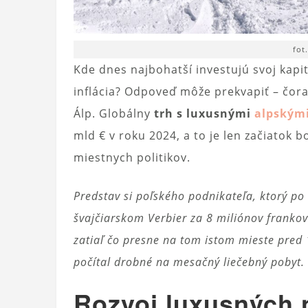
fot
Kde dnes najbohatší investujú svoj kapit
inflácia? Odpoveď môže prekvapiť – čora
Álp. Globálny
trh s luxusnými
alpským
mld € v roku 2024, a to je len začiatok
miestnych politikov.
Predstav si poľského podnikateľa, ktorý po
švajčiarskom Verbier za 8 miliónov frankov.
zatiaľ čo presne na tom istom mieste pred 
počítal drobné na mesačný liečebný pobyt.
Rozvoj luxusných n