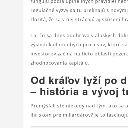
fungujú podľa úplne iných pravidiel než
regulačné výzvy sa tu prelínajú s novým
zložitá, že sa v nej strácajú aj skúsení hr
To, čo sa dnes odohráva v alpských dol
výsledok dlhodobých procesov, ktoré sa 
investorov začína na tieto oblasti poze
zhodnocovania kapitálu.
Od kráľov lyží po d
– história a vývoj 
Premýšľali ste niekedy nad tým, ako sa al
ihriskom pre miliardárov? Je to fascinu