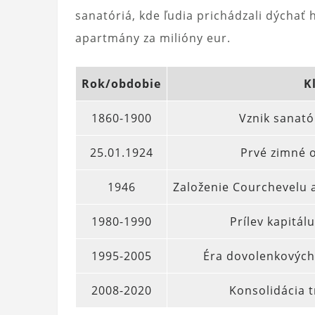
sanatóriá, kde ľudia prichádzali dýchať 
apartmány za milióny eur.
Rok/obdobie
K
1860-1900
Vznik sanató
25.01.1924
Prvé zimné 
1946
Založenie Courchevelu
1980-1990
Prílev kapitál
1995-2005
Éra dovolenkových
2008-2020
Konsolidácia t