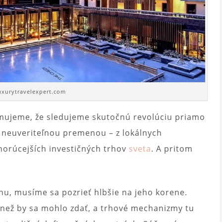
luxurytravelexpert.com
omujeme, že sledujeme skutočnú revolúciu priamo
l neuveriteľnou premenou – z lokálnych
jhorúcejších investičných trhov
sveta
. A pritom
u, musíme sa pozrieť hlbšie na jeho korene.
 než by sa mohlo zdať, a trhové mechanizmy tu