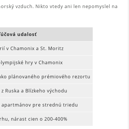
horský vzduch. Nikto vtedy ani len nepomyslel na
ľúčová udalosť
rií v Chamonix a St. Moritz
olympijské hry v Chamonix
 ako plánovaného prémiového rezortu
u z Ruska a Blízkeho východu
 apartmánov pre strednú triedu
rhu, nárast cien o 200-400%